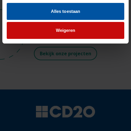
overige
-
2020
Alles toestaan
Parking Ahold Amsterdam
Weigeren
Bekijk onze projecten