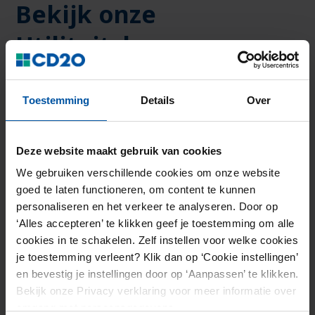
Bekijk onze
Utiliteitsbouw
projecten
Toestemming
Details
Over
scholen
-
2023
Deze website maakt gebruik van cookies
IKC Droomhof Eygelshoven
We gebruiken verschillende cookies om onze website
goed te laten functioneren, om content te kunnen
personaliseren en het verkeer te analyseren. Door op
‘Alles accepteren’ te klikken geef je toestemming om alle
cookies in te schakelen. Zelf instellen voor welke cookies
zorg
-
2021
je toestemming verleent? Klik dan op ‘Cookie instellingen’
ELV Nijverdal
en bevestig je instellingen door op ‘Aanpassen’ te klikken.
Bekijk onze Privacy verklaring voor meer informatie over
omgang met persoonsgegevens.